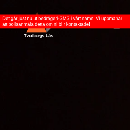
Det går just nu ut bedrägeri-SMS i vårt namn. Vi uppmanar
att polisanmäla detta om ni blir kontaktade!